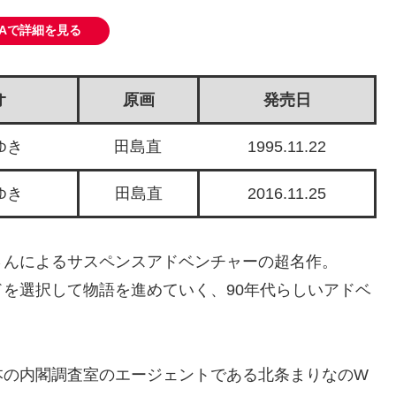
ZAで詳細を見る
オ
原画
発売日
ゆき
田島直
1995.11.22
ゆき
田島直
2016.11.25
さんによるサスペンスアドベンチャーの超名作。
を選択して物語を進めていく、90年代らしいアドベ
本の内閣調査室のエージェントである北条まりなのW