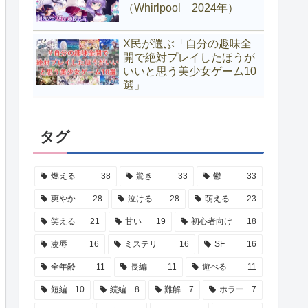
（Whirlpool 2024年）
X民が選ぶ「自分の趣味全
開で絶対プレイしたほうが
いいと思う美少女ゲーム10
選」
タグ
燃える
38
驚き
33
鬱
33
爽やか
28
泣ける
28
萌える
23
笑える
21
甘い
19
初心者向け
18
凌辱
16
ミステリ
16
SF
16
全年齢
11
長編
11
遊べる
11
短編
10
続編
8
難解
7
ホラー
7