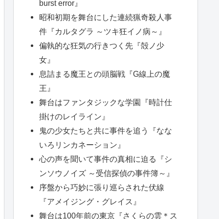
burst error』
昭和初期を舞台にした連続猟奇殺人事
件『カルタグラ ～ツキ狂イノ病～』
偏執的な狂気の行きつく先『殻ノ少
女』
息詰まる魔王との頭脳戦『G線上の魔
王』
舞台はファンタジックな学園『時計仕
掛けのレイライン』
鬼の少女たちと共に事件を追う『なな
いろリンカネーション』
心の声を聞いて事件の真相に迫る『シ
ンソウノイズ ～受信探偵の事件簿～』
序盤から巧妙に張り巡らされた伏線
『アメイジング・グレイス』
舞台は100年前の東京『さくらの雲＊ス