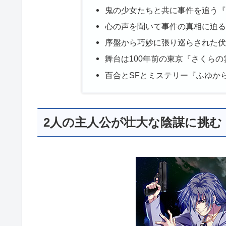
鬼の少女たちと共に事件を追う『
心の声を聞いて事件の真相に迫る
序盤から巧妙に張り巡らされた伏
舞台は100年前の東京『さくら
百合とSFとミステリー『ふゆか
2人の主人公が壮大な陰謀に挑む『EVE 