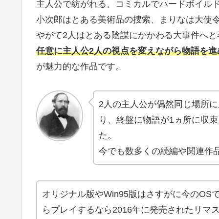
主人公で紡がれる、コミカルでハードボイル
小次郎はとある美術品の捜索、まりなは大使
やがて2人はとある陰謀にかかわる大事件へと
任意に主人公2人の視点を変えながら物語を
が魅力的な作品です。
2人の主人公が偶然同じ場所
り、終盤に物語が1ヵ所に収
た。
今でも数多くの続編や関連作
オリジナル版やWin95版はさすがに今のO
らプレイするなら2016年に発売されたリマ