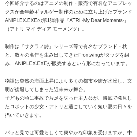
今回紹介するのはアニメの制作・販売で有名なアニプレッ
クスが全年齢ギャルゲー制作のために立ち上げたブランド
ANIPLEX.EXEの第1弾作品『ATRI -My Dear Moments-』
（アトリ マイ ディア モーメンツ）。
制作は『サクラノ詩』シリーズ等で有名なブランド・枕
と、数々の名作を生み出してきたFrontwingがタッグを組
み、ANIPLEX.EXEが販売するという形になっています。
物語は突然の海面上昇により多くの都市や街が水没し、文
明が後退してしまった近未来が舞台。
子どもの頃に事故で片足を失った主人公が、海底で発見し
たロボットの少女・アトリと過ごしていく短い夏の日々を
描いていきます。
パッと見では可愛らしくて爽やかな印象を受けますが、中