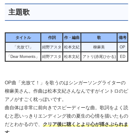
主題歌
タイトル
作詞
作・編曲
歌
備考
「光放て!」
紺野アスタ
松本文紀
柳麻美
OP
「Dear Moments」
紺野アスタ
松本文紀
アトリ(赤尾ひかる)
ED
OP曲「光放て！」を歌うのはシンガーソングライターの
柳麻美さん。作曲は松本文紀さんなんですがイントロのピ
アノがすごく枕っぽいです。
曲自体は非常に前向きでスピーディーな曲。歌詞をよく読
むと思いっきりエンディング後の夏生の心情を描いたもの
だとわかるので、
クリア後に聴くとより心が揺さぶられま
す。