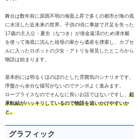
舞台は数年前に原因不明の海面上昇で多くの都市が海の底
に水没した近未来の世界。子供の頃に事故で片足を失った
17歳の主人公・夏生（なつき）が借金返済のため潜水艇
を使って海底に沈んた祖母の家から遺産を捜索し、カプセ
ルに入ったロボットの少女・アトリを発見したところから
物語は始まります。
基本的には明るくほのぼのとした雰囲気のシナリオです。
序盤から余分な描写がないのでテンポよく進みます。
ロープライスなのでそんなに長いお話ではないですし、
起
承転結がハッキリしているので物語を追いかけやすいか
と。
グラフィック