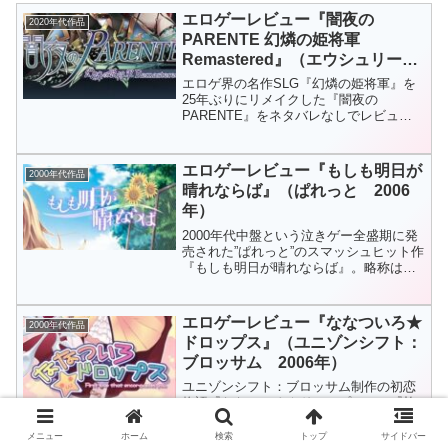
エロゲーレビュー『闇夜の
2020年代作品
PARENTE 幻燐の姫将軍
Remastered』（エウシュリー
2026年）
エロゲ界の名作SLG『幻燐の姫将軍』を
25年ぶりにリメイクした『闇夜の
PARENTE』をネタバレなしでレビュー
します
エロゲーレビュー『もしも明日が
2000年代作品
晴れならば』（ぱれっと 2006
年）
2000年代中盤という泣きゲー全盛期に発
売された”ぱれっと”のスマッシュヒット作
『もしも明日が晴れならば』。略称は
「もしらば」。制作は2004年に『Dear
My Friend』を生み出したNYAON（シナ
リオ）＆くすくす（原画）のコンビ。...
エロゲーレビュー『ななついろ★
2000年代作品
ドロップス』（ユニゾンシフト：
ブロッサム 2006年）
ユニゾンシフト：ブロッサム制作の初恋
物語『ななついろ★ドロップス』。『灼
眼のシャナ』や『涼宮ハルヒの憂鬱』等
でおなじみのイラストレーター”いとうの
メニュー
ホーム
検索
トップ
サイドバー