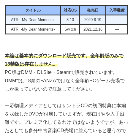
タイトル
対応OS
発売日
入手難度
ATRI -My Dear Moments-
8 10
2020.6.19
―
ATRI -My Dear Moments-
Switch
2021.12.16
―
本編は基本的にダウンロード販売です。全年齢版のみで
18禁版は存在しません。
PC版はDMM・DLSite・Steamで販売されています。
DMMでは18禁のFANZAではなく全年齢PCゲーム売場で
しか扱っていないので注意してください。
一応物理メディアとしてはサントラCDの初回特典に本編
を収録したDVDが付属していますが、現在はやや入手困
難です。プレミア化してるわけではないようですが、あっ
たとしても多分中古音楽CD売場に並んでいると思うので