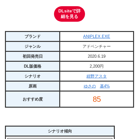
DLsiteで詳
細を見る
ブランド
ANIPLEX.EXE
ジャンル
アドベンチャー
初回発売日
2020.6.19
DL版価格
2,200円
シナリオ
紺野アスタ
原画
ゆさの
基4%
85
おすすめ度
シナリオ傾向