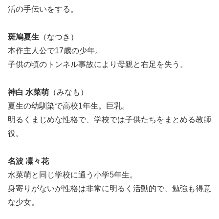
活の手伝いをする。
斑鳩夏生
（なつき）
本作主人公で17歳の少年。
子供の頃のトンネル事故により母親と右足を失う。
神白 水菜萌
（みなも）
夏生の幼馴染で高校1年生。巨乳。
明るくまじめな性格で、学校では子供たちをまとめる教師
役。
名波 凜々花
水菜萌と同じ学校に通う小学5年生。
身寄りがないが性格は非常に明るく活動的で、勉強も得意
な少女。