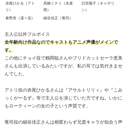
赤尾ひかる（アト
髙橋ミナミ（水菜
日笠陽子（キャサリ
リ）
萌）
ン）
春野杏（凜々花）
細谷佳正（竜司）
主人公以外フルボイス
全年齢向け作品なのでキャストもアニメ声優がメインで
す。
この他にチョイ役で鶴岡聡さんやブリドカットセーラ恵美
さんも出演しているみたいですが、私の耳では気付きませ
んでした。
アトリ役の赤尾ひかるさんは『アサルトリリィ』や『こみ
っくがーるず』等で主人公を演じていた方ですね。いかに
もローティーンの女の子という声質です。
竜司役の細谷佳正さんは相変わらず兄貴キャラが似合う声