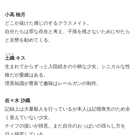
小高 柚月
どこか抜けた感じのするクラスメイト。
自分たちは罪な存在と考え、子孫を残さないためにやたら
と去勢を勧めてくる。
どおり
土織
キス
生まれてからずっと入院続きの小柄な少女。シニカルな性
格だが愛嬌はある。
理系知識が豊富で趣味はレールガンの制作。
佐々木 沙織
記録上は大量殺人を行っているが本人は記憶喪失のため全
く覚えていない少女。
ナイフの扱いが得意。また自分のおっぱいの揺らし方を
日々研究している。