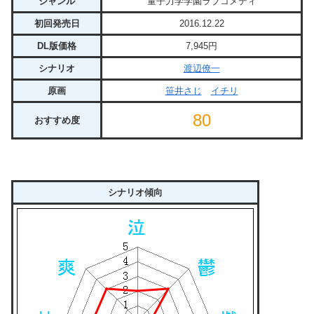
ジャンル
量子力学学園ラブコメディ
初回発売日
2016.12.22
DL版価格
7,945円
シナリオ
渡辺僚一
原画
笹井さじ
イチリ
80
おすすめ度
シナリオ傾向