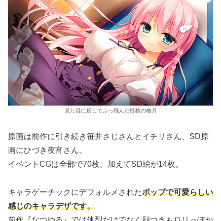
見た目に反してぶっ飛んだ性格の柚月
原画は前作に引き続き笹井さじさんとイチリさん、SD原
画にひづき夜宵さん。
イベントCGは全部で70枚。加えてSD絵が14枚。
キャラゲーチックにデフォルメされた
ポップで可愛らしい
感じのキャラデザです。
前作『なつゆる』では体型だけでなく顔つきもロリっぽか