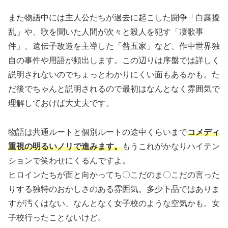
また物語中には主人公たちが過去に起こした闘争「白露擾
乱」や、歌を聞いた人間が次々と殺人を犯す「凄歌事
件」、遺伝子改造を主導した「咎五家」など、作中世界独
自の事件や用語が頻出します。この辺りは序盤では詳しく
説明されないのでちょっとわかりにくい面もあるかも。た
だ後でちゃんと説明されるので最初はなんとなく雰囲気で
理解しておけば大丈夫です。
物語は共通ルートと個別ルートの途中くらいまで
コメディ
重視の明るいノリで進みます。
もうこれがかなりハイテン
ションで笑わせにくるんですよ。
ヒロインたちが面と向かってち〇こだのま〇こだの言った
りする独特のおかしさのある雰囲気。多少下品ではありま
すが汚くはない、なんとなく女子校のような空気かも。女
子校行ったことないけど。