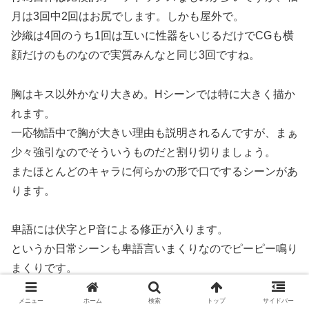
月は3回中2回はお尻でします。しかも屋外で。
沙織は4回のうち1回は互いに性器をいじるだけでCGも横
顔だけのものなので実質みんなと同じ3回ですね。
胸はキス以外かなり大きめ。Hシーンでは特に大きく描か
れます。
一応物語中で胸が大きい理由も説明されるんですが、まぁ
少々強引なのでそういうものだと割り切りましょう。
またほとんどのキャラに何らかの形で口でするシーンがあ
ります。
卑語には伏字とP音による修正が入ります。
というか日常シーンも卑語言いまくりなのでピーピー鳴り
まくりです。
メニュー
ホーム
検索
トップ
サイドバー