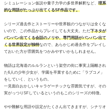
シミュレーション仮説や量子力学の多世界解釈など、
理系
的な用語がたっぷり出てくるSF作品です。
シリーズ過去作とストーリーや世界観のつながりは全くな
いので、この作品からプレイしても大丈夫。ただ
下ネタが
バンバン出てくる会話のノリや、専門用語がバンバン出て
くる世界設定が独特
なので、あらかじめ過去作をプレイし
ておいた方が雰囲気をつかみやすいかもしれません。
物語は北海道のルルランという架空の街に事実上隔離され
た6人の少年少女が、学園を卒業するために「ラブコメ」
をしていく、というもの。
一見面白おかしいキャラゲーチックな雰囲気ですが、その
実がっつりSFしているというのもこのシリーズの特徴。
やや難解な用語や設定がたくさん出てきますが、シナリオ