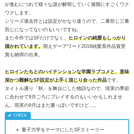
が進むにつれて様々な謎が解明していく展開にすごくワク
ワクします。
シリーズ過去作とは設定がかなり違うので、二番煎じ三番
煎じになってないのもいいですね。
また今作ではSFだけでなく、
ヒロインの純愛もしっかり
描かれています。
萌えゲーアワード2016純愛系作品賞受
賞も納得の出来。
ヒロインたちとのハイテンションな
学園ラブコメと、意味
深かつ難解なSF設定が上手く混じり合った作品
です。
タイトル通り「秋」を舞台にした物語なので、現実の季節
に合わせて9月ごろにプレイするのもいいかもしれませ
ん。現実の9月はまだ夏っぽいですけど…。
量子力学をテーマにしたSFストーリー