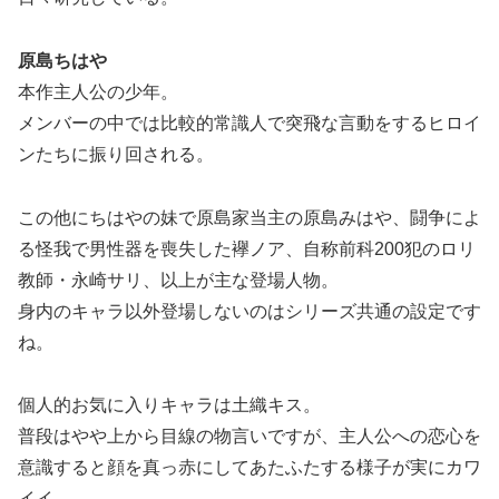
原島ちはや
本作主人公の少年。
メンバーの中では比較的常識人で突飛な言動をするヒロイ
ンたちに振り回される。
この他にちはやの妹で原島家当主の原島みはや、闘争によ
る怪我で男性器を喪失した襷ノア、自称前科200犯のロリ
教師・永崎サリ、以上が主な登場人物。
身内のキャラ以外登場しないのはシリーズ共通の設定です
ね。
個人的お気に入りキャラは土織キス。
普段はやや上から目線の物言いですが、主人公への恋心を
意識すると顔を真っ赤にしてあたふたする様子が実にカワ
イイ。