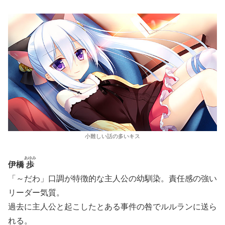
小難しい話の多いキス
あゆみ
伊橋
歩
「～だわ」口調が特徴的な主人公の幼馴染。責任感の強い
リーダー気質。
過去に主人公と起こしたとある事件の咎でルルランに送ら
れる。