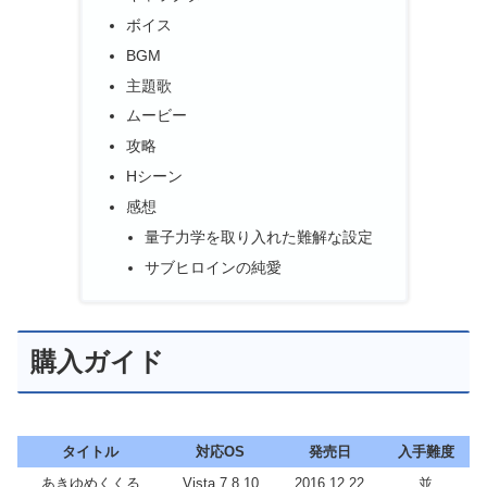
ボイス
BGM
主題歌
ムービー
攻略
Hシーン
感想
量子力学を取り入れた難解な設定
サブヒロインの純愛
購入ガイド
タイトル
対応OS
発売日
入手難度
あきゆめくくる
Vista 7 8 10
2016.12.22
並