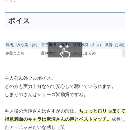
ボイス
有栖川みや美（歩）
杏子御津（柚月）
沢澤砂羽（キス）
風音（沙織）
鈴藤ここあ
藤咲ウサ
かわしまりの
スクロールできます
主人公以外フルボイス。
どの方も実力十分なので安心して聴いていられます。
しまりのさんはシリーズ皆勤賞ですね。
キス役の沢澤さんはさすがの演技。
ちょっとロリっぽくて
得意満面のキャラは沢澤さんの声とベストマッチ。
成長し
たアー〇ャみたいな感じ（笑