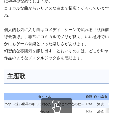
にやや少なめでしょうか。
コミカルな曲からシリアスな曲まで幅広くそろっています
ね。
個人的お気に入り曲はコメディ―シーンで流れる「秋雨前
線最前線」。非常にコミカルでノリが良く、いい意味でい
かにもゲーム音楽といった楽しさがあります。
幻想的な雰囲気を醸し出す「とおいゆめ」は、どこかKey
作品のようなノスタルジックさを感じます。
主題歌
タイトル
作詞
作・編曲
歌
roop ～遠い世界のキミに贈るたったひとつの恋の歌～
Rita
流歌
Rit
Vector
Rita
流歌
Rit