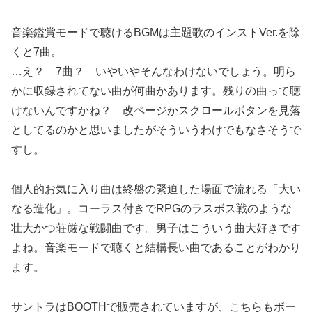
音楽鑑賞モードで聴けるBGMは主題歌のインストVer.を除
くと7曲。
…え？ 7曲？ いやいやそんなわけないでしょう。明ら
かに収録されてない曲が何曲かあります。残りの曲って聴
けないんですかね？ 改ページかスクロールボタンを見落
としてるのかと思いましたがそういうわけでもなさそうで
すし。
個人的お気に入り曲は終盤の緊迫した場面で流れる「大い
なる造化」。コーラス付きでRPGのラスボス戦のような
壮大かつ荘厳な戦闘曲です。男子はこういう曲大好きです
よね。音楽モードで聴くと結構長い曲であることがわかり
ます。
サントラはBOOTHで販売されていますが、こちらもボー