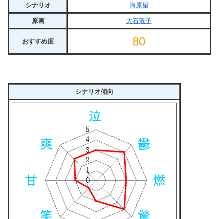
シナリオ
海原望
原画
大石竜子
80
おすすめ度
シナリオ傾向