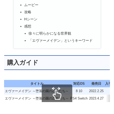
ムービー
攻略
Hシーン
感想
徐々に明らかになる世界観
「エヴァーメイデン」というキーワード
購入ガイド
タイトル
対応OS
発売日
入手
エヴァーメイデン ～堕落の園の乙女たち～
8 10
2022.2.25
並
エヴァーメイデン ～堕落の園の乙女たち～
PS4 Switch
2023.4.27
並
スクロールできます