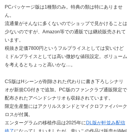
PCパッケージ版は1種類のみ。特典の類は特にありませ
ん。
流通量がそんなに多くないのでショップで見かけることは
少ないのですが、Amazon等での通販では継続販売されて
います。
税抜き定価7800円というフルプライスとしては安いけど
ミドルプライスとしては高い微妙な値段設定。ボリューム
を考えるとちょっと高いかな…。
CS版はHシーンが削除された代わりに書き下ろしシナリ
オが新規CG付きで追加。PC版のファンクラブ通販限定で
配布されたアペンドシナリオも収録されています。
限定生産盤にはアクリルスタンドとマイクロファイバーク
ロスが付属。
エンターグラムの移植作品は2025年に
DL版が軒並み配信
終了
になってしまいましたが、幸いこの作品は販売がiMel