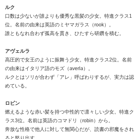
ルク
口数は少ないが誰よりも優秀な黒髪の少女。特進クラス1
位。名前の由来は英語のミヤマガラス（rook）。
誰ともなれ合わず孤高を貫き、ひたすら研鑽を積む。
アヴェルラ
高圧的で女王のように振舞う少女。特進クラス2位。名前
の由来はイタリア語のモズ（averla）。
ルクとはソリが合わず「アレ」呼ばわりするが、実力は認
めている。
ロビン
燃えるような赤い髪を持つ中性的で凛々しい少女。特進ク
ラス3位。名前は英語のコマドリ（robin）から。
奔放な性格で他人に対して無関心だが、読書の邪魔をされ
ると怒り出す。