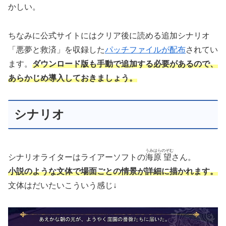
かしい。
ちなみに公式サイトにはクリア後に読める追加シナリオ
「悪夢と救済」を収録した
パッチファイルが配布
されてい
ます。
ダウンロード版も手動で追加する必要があるので、
あらかじめ導入しておきましょう。
シナリオ
うみはら
のぞむ
シナリオライターはライアーソフトの
海原
望
さん。
小説のような文体で場面ごとの情景が詳細に描かれます。
文体はだいたいこういう感じ↓