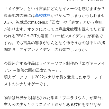
2026.01.17
2026.01.19
「メイデン」という言葉にどんなイメージを感じますか？
東海地方の民には
高校球児
が浮かんでしまうかもしれませ
んが、英単語のmaidenは「乙女」や「処女」という意味
があります。オタクにとっては麻生元総理も読んでたと言
われるPEACH-PITの漫画『ローゼンメイデン』が有名で
すね。でも言葉の響きがなんとなく怖そうなのは中世の拷
問器具「アイアンメイデン」の影響でしょうか。
今回紹介する作品はライアーソフト制作の『エヴァーメイ
デン ～堕落の園の乙女たち～』。
萌えゲーアワード2022シナリオ賞を受賞したホラーテイ
ストのシナリオゲーです。
物語は外界から隔絶された学園「プエラリウム」が舞台。
主人公の少女とクラスメイト達がとある技術を学びなが