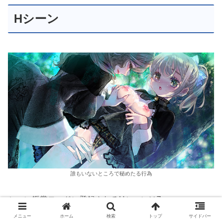
Hシーン
誰もいないところで秘めたる行為
シーン鑑賞モードに登録されるHシーンは7つ。
そのうち主人公のアルエットが絡むシーンは2つ。
メニュー
ホーム
検索
トップ
サイドバー