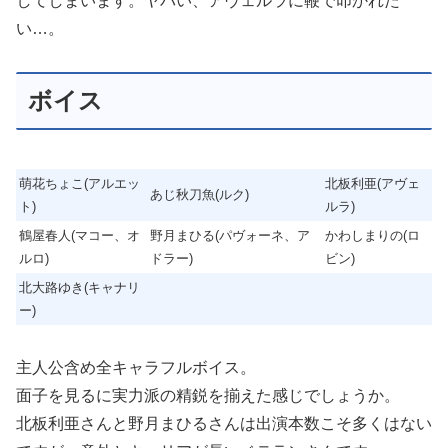
してしまいます。ヤバい、アヴェルラに鞭で叩かれた
い…。
ボイス
萌花ちょこ(アルエッ
北板利亜(アヴェ
あじ秋刀魚(ルク)
ト)
ルラ)
鶴屋春人(マコー、オ
野月まひる(パヴォーネ、ア
かわしまりの(ロ
ルロ)
ドラー)
ビン)
北大路ゆき(キャナリ
ー)
主人公含め全キャラフルボイス。
面子を見るに実力派の精鋭を揃えた感じでしょうか。
北板利亜さんと野月まひるさんは出演本数こそ多くはない