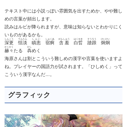
テキスト中には小説っぽい雰囲気を出すためか、やや難し
めの言葉が頻出します。
読みはルビが降られますが、意味は知らないとわかりにく
いものがあるかも。
しんこう
てんたん
しんい
しゅくあ
がんしゅう
はくせき
そうろう
けいけい
深更
恬淡
瞋恚
宿痾
含羞
白晢
蹌踉
炯炯
かくかく
ひし
赫々
たる
犇
めく
海原さんは割とこういう難しめの漢字や言葉を使いますよ
ね。プレイヤーの国語力が試されます。「ひしめく」って
こういう漢字なんだ…。
グラフィック